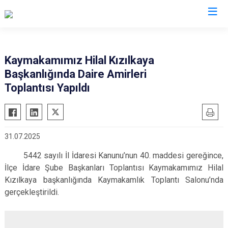
İzmir
Kaymakamımız Hilal Kızılkaya
Başkanlığında Daire Amirleri
Aliağa
Foça
Menemen
Toplantısı Yapıldı
Balçova
Gaziemir
Narlıdere
Bayındır
Güzelbahçe
Ödemiş
Bergama
Karaburun
Seferihisar
31.07.2025
Beydağ
Karşıyaka
Selçuk
5442 sayılı İl İdaresi Kanunu’nun 40. maddesi gereğince,
Bornova
Kemalpaşa
Tire
İlçe İdare Şube Başkanları Toplantısı Kaymakamımız Hilal
Buca
Kınık
Torbalı
Kızılkaya başkanlığında Kaymakamlık Toplantı Salonu’nda
Çeşme
Kiraz
Urla
gerçekleştirildi.
Çiğli
Konak
Bayraklı
Dikili
Menderes
Karabağlar