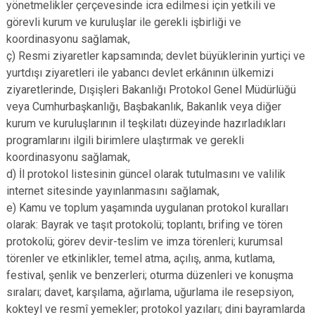
yönetmelikler çerçevesinde icra edilmesi için yetkili ve
görevli kurum ve kuruluşlar ile gerekli işbirliği ve
koordinasyonu sağlamak,
ç) Resmi ziyaretler kapsamında; devlet büyüklerinin yurtiçi ve
yurtdışı ziyaretleri ile yabancı devlet erkânının ülkemizi
ziyaretlerinde, Dışişleri Bakanlığı Protokol Genel Müdürlüğü
veya Cumhurbaşkanlığı, Başbakanlık, Bakanlık veya diğer
kurum ve kuruluşlarının il teşkilatı düzeyinde hazırladıkları
programlarını ilgili birimlere ulaştırmak ve gerekli
koordinasyonu sağlamak,
d) İl protokol listesinin güncel olarak tutulmasını ve valilik
internet sitesinde yayınlanmasını sağlamak,
e) Kamu ve toplum yaşamında uygulanan protokol kuralları
olarak: Bayrak ve taşıt protokolü; toplantı, brifing ve tören
protokolü; görev devir-teslim ve imza törenleri; kurumsal
törenler ve etkinlikler, temel atma, açılış, anma, kutlama,
festival, şenlik ve benzerleri; oturma düzenleri ve konuşma
sıraları; davet, karşılama, ağırlama, uğurlama ile resepsiyon,
kokteyl ve resmî yemekler; protokol yazıları; dini bayramlarda