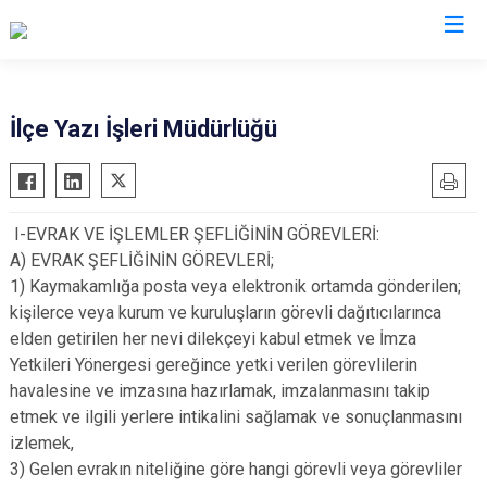
İzmir
İlçe Yazı İşleri Müdürlüğü
Aliağa
Foça
Menemen
Balçova
Gaziemir
Narlıdere
I-EVRAK VE İŞLEMLER ŞEFLİĞİNİN GÖREVLERİ:
Bayındır
Güzelbahçe
Ödemiş
A) EVRAK ŞEFLİĞİNİN GÖREVLERİ;
Bergama
Karaburun
Seferihisar
1) Kaymakamlığa posta veya elektronik ortamda gönderilen;
Beydağ
Karşıyaka
Selçuk
kişilerce veya kurum ve kuruluşların görevli dağıtıcılarınca
elden getirilen her nevi dilekçeyi kabul etmek ve İmza
Bornova
Kemalpaşa
Tire
Yetkileri Yönergesi gereğince yetki verilen görevlilerin
Buca
Kınık
Torbalı
havalesine ve imzasına hazırlamak, imzalanmasını takip
Çeşme
Kiraz
Urla
etmek ve ilgili yerlere intikalini sağlamak ve sonuçlanmasını
Çiğli
Konak
Bayraklı
izlemek,
3) Gelen evrakın niteliğine göre hangi görevli veya görevliler
Dikili
Menderes
Karabağlar