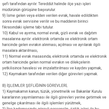
şefi tarafından ayrılır. Tereddüt halinde ilçe yazı işleri
müdürünün görüşüne başvurulur.
9) İsme gelen veya elden verilen evrak, havale edildikten
sonra evrak servisine verilir ve bu maddenin birinci
fıkrasındaki işleme tabi tutulur.
10) Kabul ve ayırma, normal evrak, gizli evrak ve dağıtım
masalarına ayrılır: elektronik ortamda ve elektronik ortam
haricinde gelen evrakın alınması, açılması ve ayrılarak ilgili
masalara aktarılması,
11) Normal evrak masasında; elektronik ortamda ve elektronik
ortam haricinde gelen normal evrakın ve dilekçelerin
yetkilisince havalesi ve imzalattırılması ve kaydını yapmak,
12) Kaymakam tarafından verilen diğer görevleri yapmak.
B) İŞLEMLER ŞEFLİĞİNİN GÖREVLERİ;
1) Kaymakamın kanun, tüzük, yönetmelik ve Bakanlar Kurulu
kararlarının yayımlanması ile ilgili görevleri yerine getirmek ve
genelge çıkarılması ile ilgili işlemleri yürütmek,
2) İlçe kademesinde görevli personelin özlük işleri ile bu