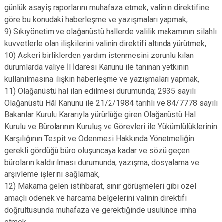
günlük asayiş raporlarını muhafaza etmek, valinin direktifine
göre bu konudaki haberleşme ve yazışmaları yapmak,
9) Sıkıyönetim ve olağanüstü hallerde valilik makamının silahlı
kuvvetlerle olan ilişkilerini valinin direktifi altında yürütmek,
10) Askeri birliklerden yardım istenmesini zorunlu kılan
durumlarda valiye İl İdaresi Kanunu ile tanınan yetkinin
kullanılmasına ilişkin haberleşme ve yazışmaları yapmak,
11) Olağanüstü hal ilan edilmesi durumunda; 2935 sayılı
Olağanüstü Hâl Kanunu ile 21/2/1984 tarihli ve 84/7778 sayılı
Bakanlar Kurulu Kararıyla yürürlüğe giren Olağanüstü Hal
Kurulu ve Bürolarının Kuruluş ve Görevleri ile Yükümlülüklerinin
Karşılığının Tespit ve Ödenmesi Hakkında Yönetmeliğin
gerekli gördüğü büro oluşuncaya kadar ve sözü geçen
büroların kaldırılması durumunda, yazışma, dosyalama ve
arşivleme işlerini sağlamak,
12) Makama gelen istihbarat, sınır görüşmeleri gibi özel
amaçlı ödenek ve harcama belgelerini valinin direktifi
doğrultusunda muhafaza ve gerektiğinde usulünce imha
etmek,