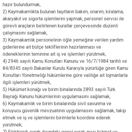
hazır bulundurmak,
2) Kaymakamlıkta bulunan taşıtların bakım, onarım, kiralama,
akaryakıt ve sigorta işlemlerini yapmak; personel servisi ile
görevli araçların belirlenen kurallar çerçevesinde düzenli
çalışmasını sağlamak,
3) Kaymakamlık personelinin öğle yemeğine verilen yardım
giderlerine ait bütçe tekliflerinin hazırlanması ve
ödeneklerinin teminine ait iş ve işlemleri yürütmek,
4) 2946 sayılı Kamu Konutları Kanunu ve 16/7/1984 tarihli ve
84/8345 sayılı Bakanlar Kurulu Kararıyla yürürlüğe giren Kamu
Konutları Yönetmeliği hükümlerine göre valiliğe ait lojmanlarla
ilgili işlemleri yürütmek,
5) Hükümet konağı ve birim binalarında 2893 sayılı Türk
Bayrağı Kanunu hükümlerinin uygulamasını sağlamak,
6) Kaymakamlık ve birim binalarında sivil savunma ve
koruyucu güvenlik mevzuatının uygulamasını sağlamak, takip
etmek ve iş ve işlemlerini birimlerle koordine ederek
yürütmek;
7) Elektronik evrak dışındaki genel evrak arşiv hizmet ve