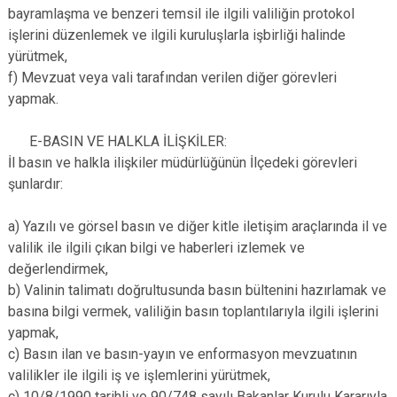
bayramlaşma ve benzeri temsil ile ilgili valiliğin protokol
işlerini düzenlemek ve ilgili kuruluşlarla işbirliği halinde
yürütmek,
f) Mevzuat veya vali tarafından verilen diğer görevleri
yapmak.
E-BASIN VE HALKLA İLİŞKİLER:
İl basın ve halkla ilişkiler müdürlüğünün İlçedeki görevleri
şunlardır:
a) Yazılı ve görsel basın ve diğer kitle iletişim araçlarında il ve
valilik ile ilgili çıkan bilgi ve haberleri izlemek ve
değerlendirmek,
b) Valinin talimatı doğrultusunda basın bültenini hazırlamak ve
basına bilgi vermek, valiliğin basın toplantılarıyla ilgili işlerini
yapmak,
c) Basın ilan ve basın-yayın ve enformasyon mevzuatının
valilikler ile ilgili iş ve işlemlerini yürütmek,
ç) 10/8/1990 tarihli ve 90/748 sayılı Bakanlar Kurulu Kararıyla