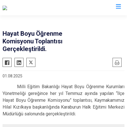
İzmir
Hayat Boyu Öğrenme
Komisyonu Toplantısı
Aliağa
Foça
Menemen
Gerçekleştirildi.
Balçova
Gaziemir
Narlıdere
Bayındır
Güzelbahçe
Ödemiş
Bergama
Karaburun
Seferihisar
01.08.2025
Beydağ
Karşıyaka
Selçuk
Milli Eğitim Bakanlığı Hayat Boyu Öğrenme Kurumları
Bornova
Kemalpaşa
Tire
Yönetmeliği gereğince her yıl Temmuz ayında yapılan “İlçe
Buca
Kınık
Torbalı
Hayat Boyu Öğrenme Komisyonu” toplantısı, Kaymakamımız
Çeşme
Kiraz
Urla
Hilal Kızılkaya başkanlığında Karaburun Halk Eğitimi Merkezi
Müdürlüğü salonunda gerçekleştirildi.
Çiğli
Konak
Bayraklı
Dikili
Menderes
Karabağlar