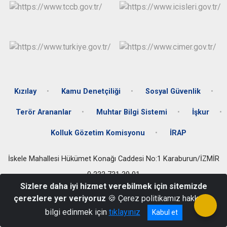
Kızılay
Kamu Denetçiliği
Sosyal Güvenlik
Terör Arananlar
Muhtar Bilgi Sistemi
İşkur
Kolluk Gözetim Komisyonu
İRAP
İskele Mahallesi Hükümet Konağı Caddesi No:1 Karaburun/İZMİR
0 232 731 30 01
Sizlere daha iyi hizmet verebilmek için sitemizde
çerezlere yer veriyoruz
🍪 Çerez politikamız hakkında
bilgi edinmek için
tıklayınız
Kabul et