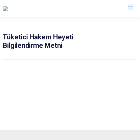
İzmir
Tüketici Hakem Heyeti
Bilgilendirme Metni
Aliağa
Foça
Menemen
Balçova
Gaziemir
Narlıdere
Bayındır
Güzelbahçe
Ödemiş
Bergama
Karaburun
Seferihisar
Beydağ
Karşıyaka
Selçuk
Bornova
Kemalpaşa
Tire
Buca
Kınık
Torbalı
Çeşme
Kiraz
Urla
Çiğli
Konak
Bayraklı
Dikili
Menderes
Karabağlar